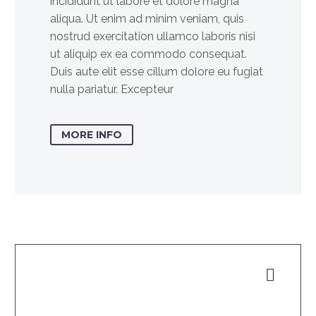
incididunt ut labore et dolore magna
aliqua. Ut enim ad minim veniam, quis
nostrud exercitation ullamco laboris nisi
ut aliquip ex ea commodo consequat.
Duis aute elit esse cillum dolore eu fugiat
nulla pariatur. Excepteur
MORE INFO

