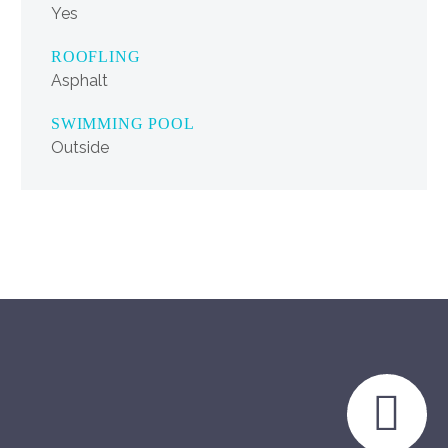
Yes
ROOFLING
Asphalt
SWIMMING POOL
Outside

