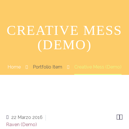
CREATIVE MESS
(DEMO)
Home
Portfolio Item
Creative Mess (Demo)


22 Marzo 2016
Raven (Demo)