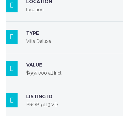
LOCATION

location
TYPE

Villa Deluxe
VALUE

$995,000 all incl.
LISTING ID

PROP-9113 VD