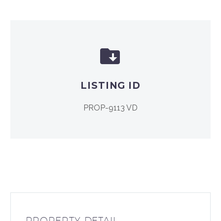


LISTING ID
PROP-9113 VD
PROPERTY DETAIL