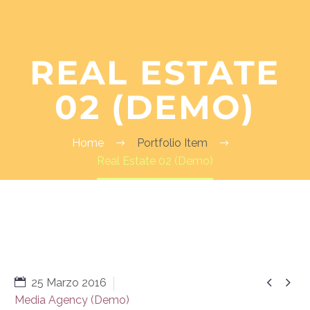
REAL ESTATE
02 (DEMO)
Home
Portfolio Item
Real Estate 02 (Demo)


25 Marzo 2016
Media Agency (Demo)